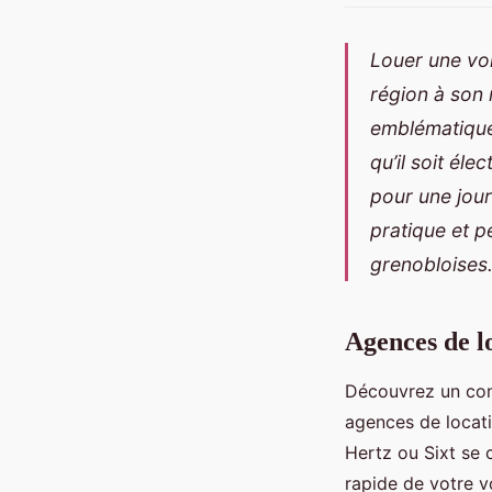
Louer une voi
région à son r
emblématique
qu’il soit él
pour une jour
pratique et p
grenobloises
Agences de l
Découvrez un comp
agences de locati
Hertz ou Sixt se c
rapide de votre v