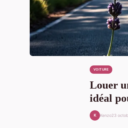
VOITURE
Louer un
idéal po
K
Kenzo
23 octo