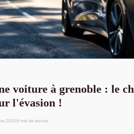
e voiture à grenoble : le c
ur l'évasion !
bre 2025
9 min de lecture