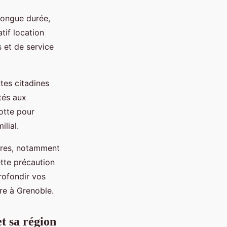
longue durée,
tif location
s et de service
tes citadines
tés aux
otte pour
lial.
ffres, notamment
ette précaution
rofondir vos
ure à Grenoble.
t sa région