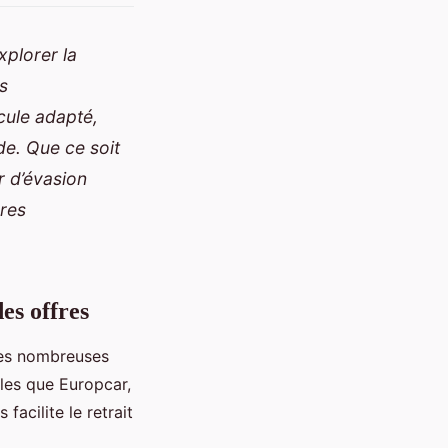
xplorer la
es
cule adapté,
de. Que ce soit
r d’évasion
ures
es offres
 les nombreuses
lles que Europcar,
facilite le retrait