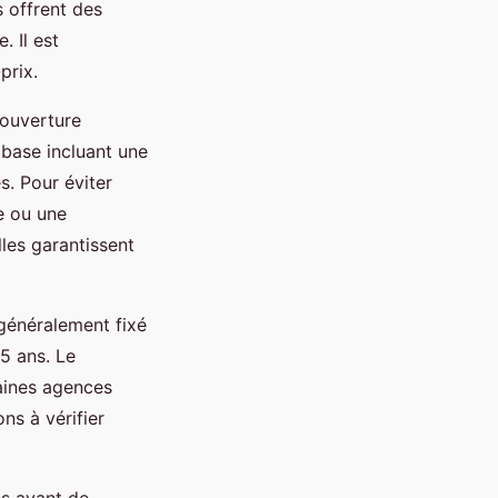
 offrent des
. Il est
prix.
couverture
base incluant une
s. Pour éviter
e ou une
les garantissent
 généralement fixé
5 ans. Le
taines agences
ns à vérifier
ns avant de