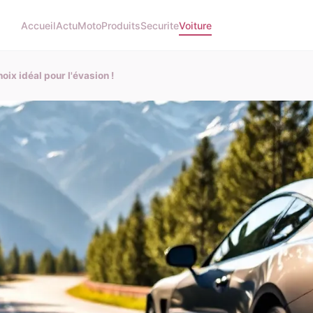
Accueil
Actu
Moto
Produits
Securite
Voiture
oix idéal pour l'évasion !