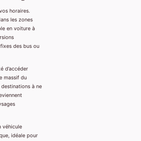
vos horaires.
dans les zones
le en voiture à
rsions
 fixes des bus ou
té d’accéder
le massif du
 destinations à ne
deviennent
aysages
n véhicule
que, idéale pour