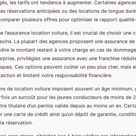
s, les tarifs ont tendance à augmenter. Certaines agences
es réservations anticipées ou des locations de longue durée
parer plusieurs offres pour optimiser le rapport qualité-
 l’assurance location voiture, il est crucial de choisir une 
soins. La plupart des agences proposent une assurance de 
à-dire le montant restant à votre charge en cas de dommage
rprise, privilégiez une assurance avec une franchise réduit
sques. Ces options peuvent coûter un peu plus cher, mais el
ection et limitent votre responsabilité financière.
ions de location voiture imposent souvent un âge minimum,
rfois un surcoût pour les jeunes conducteurs de moins de 2
tre titulaire d’un permis valide depuis au moins un an. Cer
une carte de crédit ainsi qu’un dépôt de garantie, conditio
 la réservation.
ce sans stress, n’hésitez pas à bien vérifier ces informatio