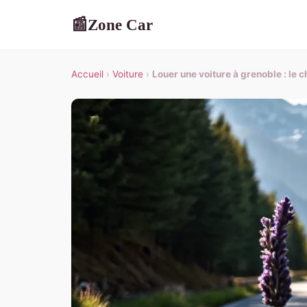
Zone Car
📰
Accueil
›
Voiture
›
Louer une voiture à grenoble : le ch