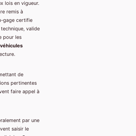
x lois en vigueur.
tre remis à
n-gage certifie
 technique, valide
e pour les
 véhicules
ecture.
mettant de
tions pertinentes
vent faire appel à
ralement par une
ent saisir le