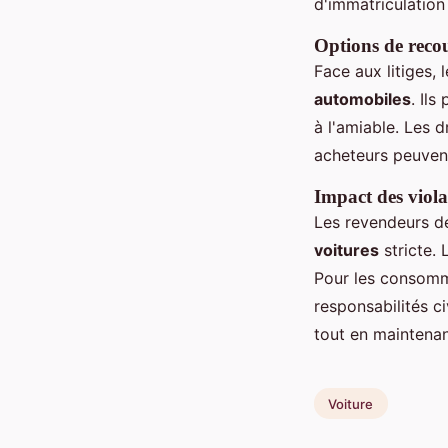
d'immatriculatio
Options de reco
Face aux litiges
automobiles
. Il
à l'amiable. Les d
acheteurs peuvent
Impact des viola
Les revendeurs de
voitures
stricte. 
Pour les consomma
responsabilités ci
tout en maintenan
Voiture