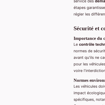
service des
deman
étapes garantisse
régler les différe
Sécurité et c
Importance du co
Le
contrôle tech
normes de sécurit
avant qu'ils ne c
pour les véhicule
voire l'interdictio
Normes environne
Les véhicules do
impact écologique
spécifiques, nota