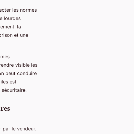
pecter les normes
e lourdes
vement, la
prison et une
ormes
endre visible les
ion peut conduire
iles est
sécuritaire.
ires
 par le vendeur.