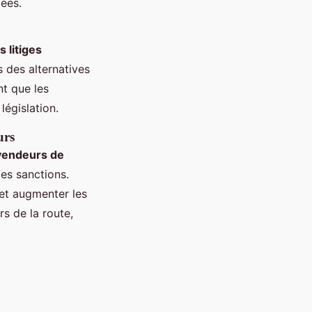
ées.
 litiges
s des alternatives
nt que les
égislation.
urs
evendeurs de
des sanctions.
 et augmenter les
rs de la route,