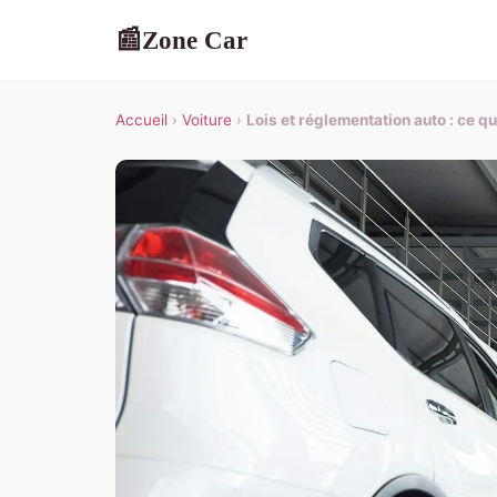
Zone Car
📰
Accueil
›
Voiture
›
Lois et réglementation auto : ce qu