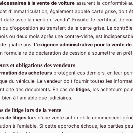
cessaires à la vente de voiture
assurent la conformité au
icat d'immatriculation, également appelé carte grise, doit ê
et daté avec la mention "vendu". Ensuite, le certificat de no
 ou d'opposition au transfert de la carte grise. Le contrôle
ois ou deux mois après une contre-visite, est indispensabl
 de quatre ans.
L'exigence administrative pour la vente de
 formulaire de déclaration de cession à soumettre en préf
eurs et obligations des vendeurs
formation des acheteurs
protègent ces derniers, en leur per
ique du véhicule. Le vendeur doit fournir toutes les informa
henticité des documents. En cas de
litiges
, les acheteurs peu
 bien à l'amiable que judiciaires.
 de litige lors de la vente
s de litiges
lors d'une vente automobile commencent géné
ution à l'amiable. Si cette approche échoue, les parties peuv