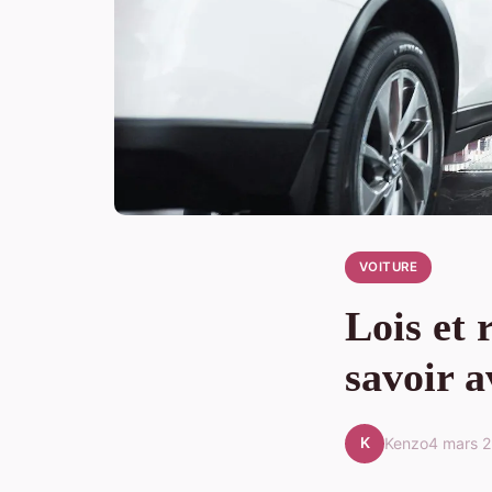
VOITURE
Lois et 
savoir 
K
Kenzo
4 mars 