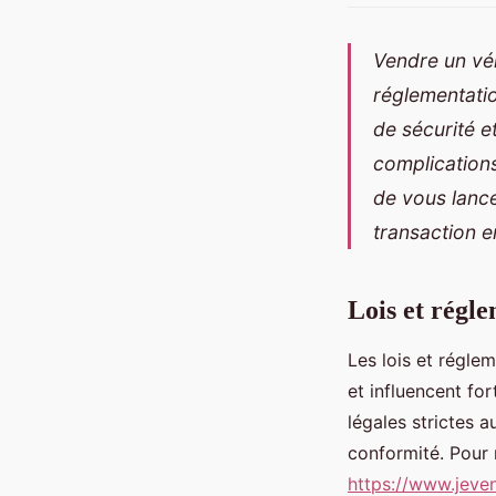
Vendre un véh
réglementatio
de sécurité e
complications
de vous lance
transaction en
Lois et régl
Les lois et régle
et influencent fo
légales strictes a
conformité. Pour 
https://www.jeve