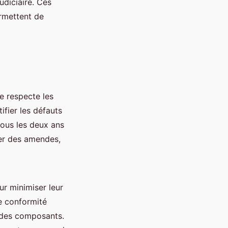
diciaire. Ces
ermettent de
e respecte les
ifier les défauts
tous les deux ans
ner des amendes,
ur minimiser leur
e conformité
e des composants.