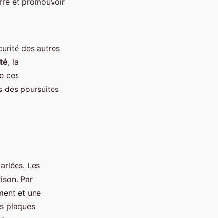
erre et promouvoir
curité des autres
ité
, la
e ces
s des poursuites
ariées. Les
ison. Par
ment et une
es plaques