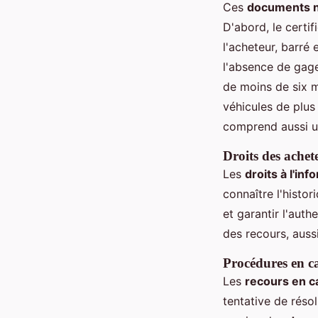
Ces
documents né
D'abord, le certif
l'acheteur, barré 
l'absence de gage
de moins de six m
véhicules de plus
comprend aussi un
Droits des achet
Les
droits à l'in
connaître l'histor
et garantir l'aut
des recours, aussi
Procédures en cas
Les
recours en ca
tentative de résol