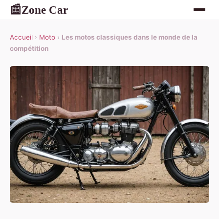
Zone Car
📰
Accueil
›
Moto
›
Les motos classiques dans le monde de la
compétition