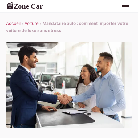
Zone Car
📰
Accueil
›
Voiture
›
Mandataire auto : comment importer votre
voiture de luxe sans stress